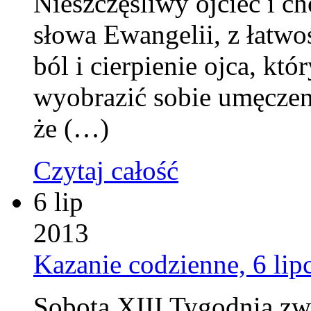
Nieszczęśliwy ojciec i c
słowa Ewangelii, z łatw
ból i cierpienie ojca, kt
wyobrazić sobie umęczeni
że (…)
Czytaj całość
6 lip
2013
Kazanie codzienne, 6 lip
Sobota XIII Tygodnia z