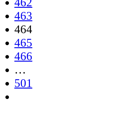
462
463
464
465
466
…
501