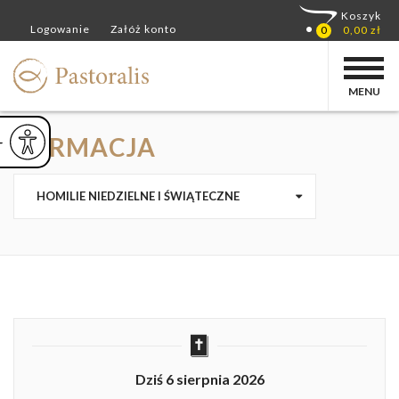
MENU
FORMACJA
ejsz czcionkę
Powiększ czcionkę
yślna czcionka
HOMILIE NIEDZIELNE I ŚWIĄTECZNE
Dziś 6 sierpnia 2026