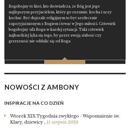
Bogobojny to ktoś, kto doświadcza, że Bóg jest jego
najlepszym przyjacielem, który go rozumie, kocha i uczy
kochać. Być dojrzale religijnym to być serdecznie
zaprzyjaźnionym z Bogiem i trwać w Jego miłości. Człowiek
bogobojny ufa Bogu w każdej sytuacji. Taki człowiek
najbardziej lęka się tego, by przez swoją słabość czy
grzeszność nie oddalić się od Boga.
NOWOŚCI Z AMBONY
INSPIRACJE NA CO DZIEŃ
Wtorek XIX Tygodnia zwykłego - Wspomnienie św.
Klary, dziewicy
,
11 sierpnia 2026