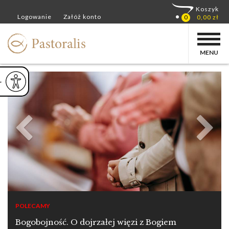
MENU
ejsz czcionkę
Powiększ czcionkę
yślna czcionka
POLECAMY
Bogobojność. O dojrzałej więzi z Bogiem