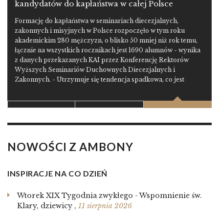
kandydatów do kapłaństwa w całej Polsce
Formację do kapłaństwa w seminariach diecezjalnych,
zakonnych i misyjnych w Polsce rozpoczęło w tym roku
akademickim 280 mężczyzn, o blisko 50 mniej niż rok temu,
łącznie na wszystkich rocznikach jest 1690 alumnów - wynika
z danych przekazanych KAI przez Konferencję Rektorów
Wyższych Seminariów Duchownych Diecezjalnych i
Zakonnych. - Utrzymuje się tendencja spadkowa, co jest
odbiciem wyraźnego trendu w młodym pokoleniu, dla którego
sprawy religijne odgrywają mniejsze znaczenie - komentuje
najnowsze statystyki powołaniowe ks. dr Jan Frąckowiak,
przewodniczący Konferencji Rektorów Seminariów.
NOWOŚCI Z AMBONY
INSPIRACJE NA CO DZIEŃ
Wtorek XIX Tygodnia zwykłego - Wspomnienie św.
Klary, dziewicy
,
11 sierpnia 2026