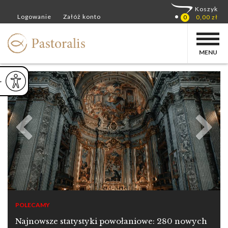
MENU
ejsz czcionkę
Powiększ czcionkę
yślna czcionka
POLECAMY
Najnowsze statystyki powołaniowe: 280 nowych