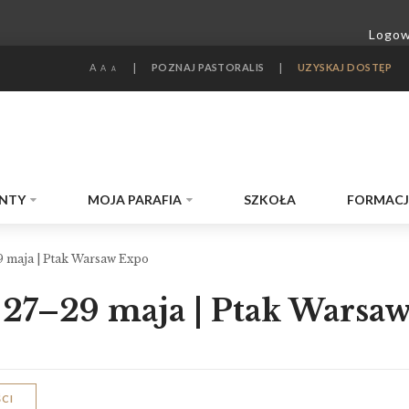
A
|
POZNAJ PASTORALIS
|
UZYSKAJ DOSTĘP
A
A
NTY
MOJA PARAFIA
SZKOŁA
FORMAC
9 maja | Ptak Warsaw Expo
 27–29 maja | Ptak Warsa
CI