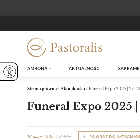
AMBONA
AKTUALNOŚCI
SAKRAME
ejsz czcionkę
Powiększ czcionkę
yślna czcionka
Strona główna
/
Aktualności
/
Funeral Expo 2025 | 27–2
Funeral Expo 2025 |
16 maja 2025
/ Polska
POWRÓT DO AKTUALNOŚ