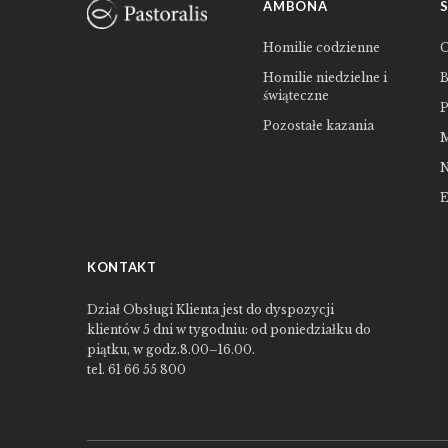
AMBONA
Homilie codzienne
C
Homilie niedzielne i
B
świąteczne
P
Pozostałe kazania
M
N
E
KONTAKT
Dział Obsługi Klienta jest do dyspozycji
klientów 5 dni w tygodniu: od poniedziałku do
piątku, w godz.8.00–16.00.
tel. 61 66 55 800