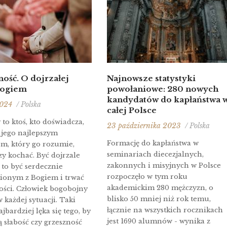
ość. O dojrzałej
Najnowsze statystyki
Bogiem
powołaniowe: 280 nowych
kandydatów do kapłaństwa 
2024
/ Polska
całej Polsce
to ktoś, kto doświadcza,
23 października 2023
/ Polska
t jego najlepszym
Formację do kapłaństwa w
em, który go rozumie,
seminariach diecezjalnych,
zy kochać. Być dojrzale
zakonnych i misyjnych w Polsce
 to być serdecznie
rozpoczęło w tym roku
nionym z Bogiem i trwać
akademickim 280 mężczyzn, o
ości. Człowiek bogobojny
blisko 50 mniej niż rok temu,
 każdej sytuacji. Taki
łącznie na wszystkich rocznikach
jbardziej lęka się tego, by
jest 1690 alumnów - wynika z
ą słabość czy grzeszność