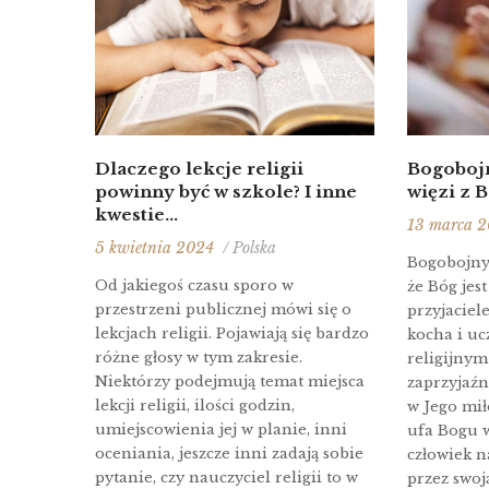
Dlaczego lekcje religii
Bogobojn
powinny być w szkole? I inne
więzi z 
kwestie...
13 marca 
5 kwietnia 2024
/ Polska
Bogobojny 
Od jakiegoś czasu sporo w
że Bóg jes
przestrzeni publicznej mówi się o
przyjaciel
lekcjach religii. Pojawiają się bardzo
kocha i uc
różne głosy w tym zakresie.
religijnym
Niektórzy podejmują temat miejsca
zaprzyjaź
lekcji religii, ilości godzin,
w Jego mił
umiejscowienia jej w planie, inni
ufa Bogu w
oceniania, jeszcze inni zadają sobie
człowiek na
pytanie, czy nauczyciel religii to w
przez swoj