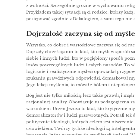
z wolności. Szczególnie groźne w wychowaniu relig
Przykładem takiej sytuacji są ci rodzice, którzy każ
postępować zgodnie z Dekalogiem, a sami tego nie c
Dojrzałość zaczyna się od myśl
Wszystko, co dobre i wartościowe zaczyna się od rac
Dojrzały chrześcijanin to ktoś, kto myśli w sposób
siebie i innych ludzi, kto w pogłębiony sposób pozn
losów poszczególnych ludzi i całych narodów. To w
logicznie i realistycznie myśleć: opowiadał przypo
szukaniu prawdziwych odpowiedzi, demaskował myś
Jego lekcji myślenia, to mówił z bólem i niepokojem: 
Bóg jest nie tylko miłością, lecz także prawdą i mądr
racjonalnej analizy. Obowiązuje tu pedagogiczna za
warunkiem. Uczeń Jezusa to ktoś, kto krytycznie myś
demoralizatorów i ludzi przewrotnych. Potrafi te
politycznie ideologii, których celem jest niszczeni
człowiekiem. Twórcy tychże ideologii są inteligentni