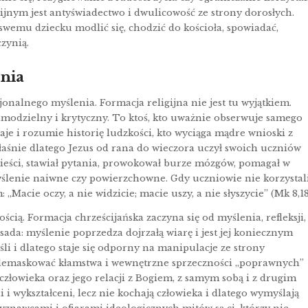
ijnym jest antyświadectwo i dwulicowość ze strony dorosłych.
ą swemu dziecku modlić się, chodzić do kościoła, spowiadać,
zynią.
enia
jonalnego myślenia. Formacja religijna nie jest tu wyjątkiem.
 samodzielny i krytyczny. To ktoś, kto uważnie obserwuje samego
aje i rozumie historię ludzkości, kto wyciąga mądre wnioski z
łaśnie dlatego Jezus od rana do wieczora uczył swoich uczniów
wieści, stawiał pytania, prowokował burze mózgów, pomagał w
lenie naiwne czy powierzchowne. Gdy uczniowie nie korzystali
„Macie oczy, a nie widzicie; macie uszy, a nie słyszycie” (Mk 8,18
ością. Formacja chrześcijańska zaczyna się od myślenia, refleksji,
sada: myślenie poprzedza dojrzałą wiarę i jest jej koniecznym
li i dlatego staje się odporny na manipulacje ze strony
ż demaskować kłamstwa i wewnętrzne sprzeczności „poprawnych”
e człowieka oraz jego relacji z Bogiem, z samym sobą i z drugim
 i wykształceni, lecz nie kochają człowieka i dlatego wymyślają