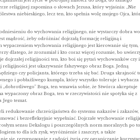
ijaninem jest życie w potrójnej miłości: do Boga, do samego
rze religijnej zapomina o słowach Jezusa, który wyjaśnia: „Nie
lestwa niebieskiego, lecz ten, kto spełnia wolę mojego Ojca, któ
odniesieniu do wychowania religijnego, nie wystarczy dobra wo
est mądrość, żeby odróżniać dojrzałą formację religijną i
m wypaczeniem wychowania religijnego jest kierowanie się tym,
erzy dlatego, że zrozumiał i kto coraz więcej rozumie, bo uwierz
e dojrzałej religijności ten, kto boi się pytań wychowanków czy 
religijności jest ukazywanie fałszywego obraz Boga. Jedną
ędziego czy policjanta, którego trzeba się bać. Druga skrajność t
wnego i pobłażliwego kumpla, który wszystko toleruje i wybacza
i „dobrotliwego” Boga, ten wmawia sobie, że Stwórca akceptuje
ma wypaczony obraz Boga, ten w rzeczywistości nie spotyka się z
 Jego temat.
zyli redukowanie chrześcijaństwa do systemu nakazów i zakazów,
jmować i bezrefleksyjnie wypełniać. Dojrzałe wychowanie religij
dorosłym sensu Dekalogu i poszczególnych norm moralnych po to
logiem to dla ich zysk, wyróżnienie i zaszczyt, a także
ie się, rezygnowanie z radości życia czy ograniczanie korzysta