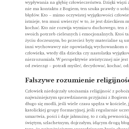
wypływania na głębię człowieczeństwa. Dzięki więzi ze
nie ma kontaktu z Bogiem, ten szuka prawdy o sobie
błędów. Kto – mimo oczywistej wyjątkowości człowiek
istnieje, ten musi uwierzyć w to, że jest dzieckiem m
kochać. Kto nie rozwija wymiaru duchowego, ten z k
swoich potrzeb cielesnych i emocjonalnych. Ktoś tak
życiu doczesnym, bo przecież byty materialne są u
inni wychowawcy nie opowiadają wychowankom o Bog
człowieka, wtedy dla dziecka czy nastolatka wyjątkow
niezrozumiała. W perspektywie ateistycznej nie jes
od zwierząt – potrafi myśleć, decydować, kochać, od
Fałszywe rozumienie religijnoś
Człowiek niedojrzały utożsamia religijność z poboż
najważniejszym sprawdzianem przyjaźni z Bogiem są 
długo się modli, jeśli wiele czasu spędza w kościele, 
katolickiej grupy formacyjnej, jeśli regularnie ucze
umartwia, pości i daje jałmużnę, to z całą pewności
świętym, szlachetnym, dojrzałym, idącym drogą błog