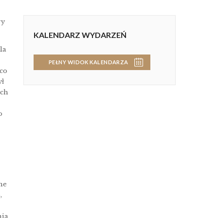
ry
KALENDARZ WYDARZEŃ
la
PEŁNY WIDOK KALENDARZA
 co
ył
ich
o
ne
,
nia