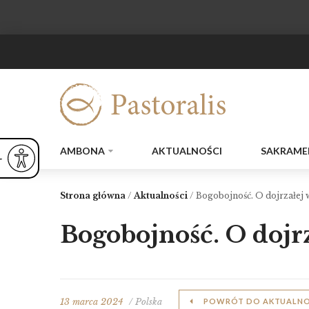
AMBONA
AKTUALNOŚCI
SAKRAME
ejsz czcionkę
Powiększ czcionkę
yślna czcionka
Strona główna
/
Aktualności
/
Bogobojność. O dojrzałej 
Bogobojność. O dojr
13 marca 2024
/ Polska
POWRÓT DO AKTUALNO