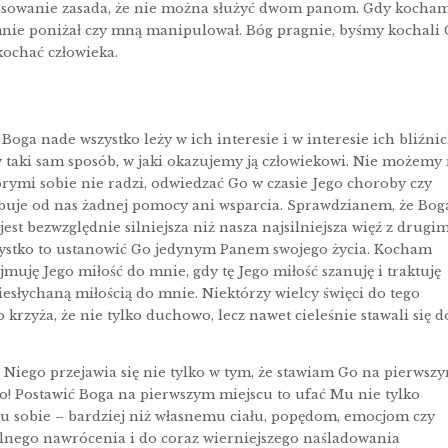
astosowanie zasada, że nie można służyć dwom panom. Gdy kocha
mnie poniżał czy mną manipulował. Bóg pragnie, byśmy kochali
kochać człowieka.
Boga nade wszystko leży w ich interesie i w interesie ich bliźnic
taki sam sposób, w jaki okazujemy ją człowiekowi. Nie możemy
ymi sobie nie radzi, odwiedzać Go w czasie Jego choroby czy
ebuje od nas żadnej pomocy ani wsparcia. Sprawdzianem, że Bog
est bezwzględnie silniejsza niż nasza najsilniejsza więź z drugi
zystko to ustanowić Go jedynym Panem swojego życia. Kocham
muję Jego miłość do mnie, gdy tę Jego miłość szanuję i traktuję
niesłychaną miłością do mnie. Niektórzy wielcy święci do tego
o krzyża, że nie tylko duchowo, lecz nawet cieleśnie stawali się d
Niego przejawia się nie tylko w tym, że stawiam Go na pierwsz
ko! Postawić Boga na pierwszym miejscu to ufać Mu nie tylko
emu sobie – bardziej niż własnemu ciału, popędom, emocjom czy
nego nawrócenia i do coraz wierniejszego naśladowania