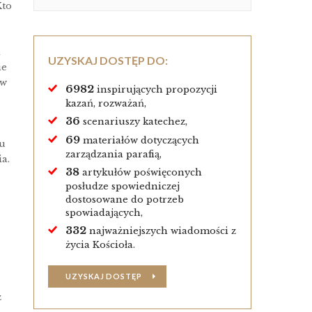
Kto
i
UZYSKAJ DOSTĘP DO:
ie
 w
6982
inspirujących propozycji
kazań, rozważań,
36
scenariuszy katechez,
69
materiałów dotyczących
iu
zarządzania parafią,
a.
38
artykułów poświęconych
posłudze spowiedniczej
dostosowane do potrzeb
spowiadających,
332
najważniejszych wiadomości z
życia Kościoła.
UZYSKAJ DOSTĘP
z