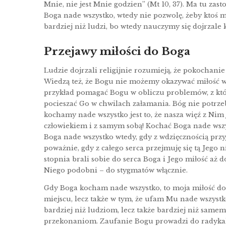
Mnie, nie jest Mnie godzien” (Mt 10, 37). Ma tu z
Boga nade wszystko, wtedy nie pozwolę, żeby ktoś 
bardziej niż ludzi, bo wtedy nauczymy się dojrzale 
Przejawy miłości do Boga
Ludzie dojrzali religijnie rozumieją, że pokochanie 
Wiedzą też, że Bogu nie możemy okazywać miłość w 
przykład pomagać Bogu w obliczu problemów, z któr
pocieszać Go w chwilach załamania. Bóg nie potrz
kochamy nade wszystko jest to, że nasza więź z Nim j
człowiekiem i z samym sobą! Kochać Boga nade ws
Boga nade wszystko wtedy, gdy z wdzięcznością przyj
poważnie, gdy z całego serca przejmuję się tą Jego 
stopnia brali sobie do serca Boga i Jego miłość aż d
Niego podobni – do stygmatów włącznie.
Gdy Boga kocham nade wszystko, to moja miłość do 
miejscu, lecz także w tym, że ufam Mu nade wszyst
bardziej niż ludziom, lecz także bardziej niż sam
przekonaniom. Zaufanie Bogu prowadzi do radykal