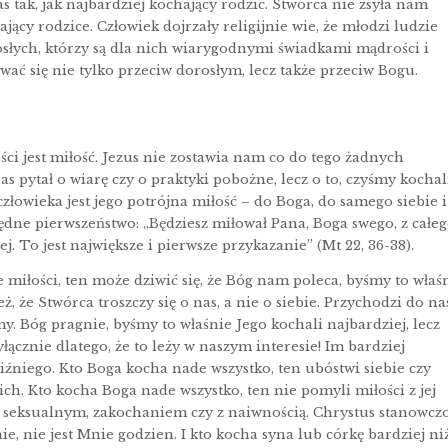
nas tak, jak najbardziej kochający rodzic. Stwórca nie zsyła nam
ający rodzice. Człowiek dojrzały religijnie wie, że młodzi ludzie
osłych, którzy są dla nich wiarygodnymi świadkami mądrości i
ć się nie tylko przeciw dorosłym, lecz także przeciw Bogu.
i jest miłość. Jezus nie zostawia nam co do tego żadnych
s pytał o wiarę czy o praktyki pobożne, lecz o to, czyśmy kochal
 człowieka jest jego potrójna miłość – do Boga, do samego siebie i
ędne pierwszeństwo: „Będziesz miłował Pana, Boga swego, z całe
ojej. To jest największe i pierwsze przykazanie” (Mt 22, 36-38).
miłości, ten może dziwić się, że Bóg nam poleca, byśmy to właś
ż, że Stwórca troszczy się o nas, a nie o siebie. Przychodzi do na
my. Bóg pragnie, byśmy to właśnie Jego kochali najbardziej, lecz
yłącznie dlatego, że to leży w naszym interesie! Im bardziej
liźniego. Kto Boga kocha nade wszystko, ten ubóstwi siebie czy
ch. Kto kocha Boga nade wszystko, ten nie pomyli miłości z jej
m seksualnym, zakochaniem czy z naiwnością. Chrystus stanowcz
e, nie jest Mnie godzien. I kto kocha syna lub córkę bardziej ni