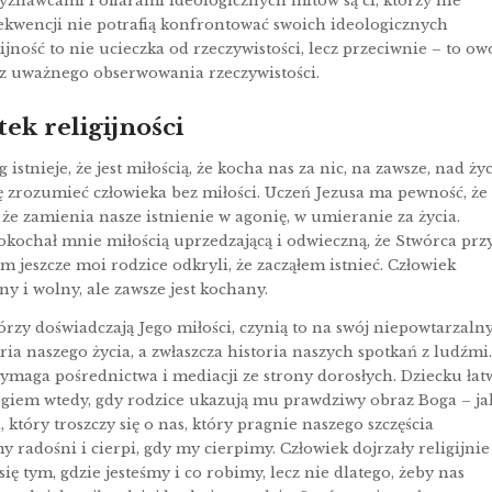
Wyznawcami i ofiarami ideologicznych mitów są ci, którzy nie
sekwencji nie potrafią konfrontować swoich ideologicznych
ijność to nie ucieczka od rzeczywistości, lecz przeciwnie – to ow
 z uważnego obserwowania rzeczywistości.
ek religijności
g istnieje, że jest miłością, że kocha nas za nic, na zawsze, nad ży
się zrozumieć człowieka bez miłości. Uczeń Jezusa ma pewność, że
i że zamienia nasze istnienie w agonię, w umieranie za życia.
 pokochał mnie miłością uprzedzającą i odwieczną, że Stwórca przy
jeszcze moi rodzice odkryli, że zacząłem istnieć. Człowiek
ny i wolny, ale zawsze jest kochany.
tórzy doświadczają Jego miłości, czynią to na swój niepowtarzaln
ria naszego życia, a zwłaszcza historia naszych spotkań z ludźmi
ymaga pośrednictwa i mediacji ze strony dorosłych. Dziecku łat
Bogiem wtedy, gdy rodzice ukazują mu prawdziwy obraz Boga – ja
 który troszczy się o nas, który pragnie naszego szczęścia
my radośni i cierpi, gdy my cierpimy. Człowiek dojrzały religijnie
ię tym, gdzie jesteśmy i co robimy, lecz nie dlatego, żeby nas