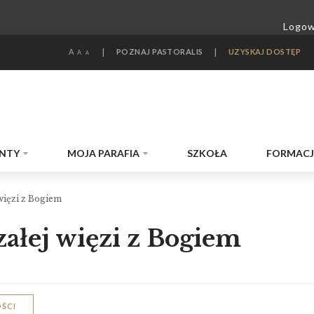
A
|
POZNAJ PASTORALIS
|
UZYSKAJ DOSTĘP
A
A
NTY
MOJA PARAFIA
SZKOŁA
FORMAC
więzi z Bogiem
załej więzi z Bogiem
ŚCI