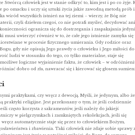
 Stwórcą człowiek jest w stanie odkryć to, kim jest i po co żyje. 
 po omacku i uczy się sztuki życia jakże zawodną metodą prób i
a wśród wszystkich istnień na tej ziemi – wierzy, że Bóg nie
aterii, czyli dziełem czegoś, co nie potrafi myśleć, decydować an
onieczności ogranicza się do dostrzegania i zaspakajania jedyn
i musi uwierzyć również w to, że całe jego istnienie zamyka się
nicestwiane w procesie fizycznego umierania. Gdy rodzice oraz
u, gdy nie opisują Jego prawdy o człowieku i Jego miłości do
ość ludzi w stosunku do tego, co tylko materialne, staje się
t możliwe logiczne wyjaśnienie faktu, że człowiek – w odróżnien
różniać dobro od zła, nawracać się i kierować się głosem sumieni
ci
nymi praktykami, czy wręcz z dewocją. Myśli, że jedynym, albo że
praktyki religijne. Jest przekonany o tym, że jeśli codziennie
jeśli często korzysta z sakramentów, jeśli należy do jakiejś
stniczy w pielgrzymkach i zamkniętych rekolekcjach, jeśli się
ą, wręcz automatycznie staje się przez to człowiekiem Bożym,
osławieństwa i zbawienia. Taki człowiek nie zdaje sobie sprawy 