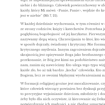
tego, że najważniejszym sprawdzianem bycia chrześc
siebie i do bliźniego. Człowiek powierzchowny w sfe
każdy, który Mi mówi: <Panie, Panie>, wejdzie do kró
jest w niebie” (Mt 7, 21).
W każdej dziedzinie wychowania, w tym również w 
ze strony rodziców, księży i katechetów. Potrzebna j
pogłębioną bogobojność od jej karykatur. Pierwszy
nazywamy ślepą wiarą. Chrześcijanin to ktoś, kto wi
w sposób dojrzały, świadomy i krytyczny. Nie formuj
krytycznego myślenia. Innym zagrożeniem dojrzałej 
skrajnością jest opisywanie Boga jako bezdusznego s
przekonanie, że Bóg jest kimś na podobieństwo nai
nam, zanim się nawrócimy. Kto ulega tego typu wizj
każde zło, bo aż tak bardzo „kocha” człowieka. Kto 
Bogiem, lecz ze swoimi błędnymi wyobrażeniami na
W formacji religijnej groźne jest moralizowanie, c
które człowiek wierzący powinien bez dyskusji przy
to precyzyjne wyjaśnianie dzieciom, młodzieży i 
żeby było dla nich oczywiste, iż kierowanie się Deka
potwierdzenie ich mądrości, a nie zbędne umartwian