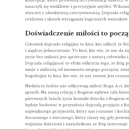
koncepcje, które prowadzą do cywilizacji śmierci. 
nauczyli się wnikliwie i precyzyjnie myśleć. W kon
wierzeń z obiektywną rzeczywistością. Dojrzała relig
realizmu i skutek wyciągania logicznych wniosków
Doświadczenie miłości to począt
Człowiek dojrzale religijny to ktoś, kto odkrył, że Bó
i mądrze jednocześnie. To ktoś, kto wie, że nie da 
życie bez miłości jest sprzeczne z naturą człowieka 
Dojrzała religijność to efekt odkrycia tego, że Bóg
mnie z miłością od momentu mojego poczęcia, zanim 
bogobojny to ktoś, kto wie, że nie zawsze jest rozum
Niektórzy ludzie nie odkrywają miłość Boga. A ci, k
sposób. Na naszą relację z Bogiem wpływa cała histo
pierwszych latach życia kontakt dziecka z Bogiem w
będzie budować w przyszłości dojrzałą przyjaźń z 
największego przyjaciela, który nas rozumie i kocha,
doczesnego i wiecznego, który cieszy się, gdy jesteś
wyjaśnia dzieciom i nastolatkom, że Bóg interesuje s