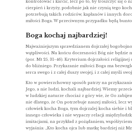
kontrolować i karcić, lecz po to, by troszczyć się o 
cierpień i krzyży, podobnie jak nie czynią tego koch
potrzebują takich rodziców, kapłanów i innych dor
miłości Boga. W przeciwnym przypadku będą buntowa
Boga kochaj najbardziej!
Najważniejszym sprawdzianem dojrzałej bogobojnośc
wątpliwości. Na końcu doczesności Bóg nie będzie na
(por. Mt 25, 31–46). Kryterium dojrzałości religijnej
do bliźniego. Przykazanie miłości Boga ma bezwzgl
serca swego i z całej duszy swojej, i z całej myśli sw
Kto w powierzchowny sposób patrzy na przykazanie 
Jego, a nie ludzi, kochali najbardziej. Wiemy przecie
w ludzkiej naturze chociaż z góry wie, że Go zabije
nie dlatego, że On potrzebuje naszej miłości, lecz w
człowiek kocha Boga, tym dojrzalej kocha siebie i b
innego człowieka i nie wypaczy relacji międzyludzki
imitacjami, na przykład z pożądaniem, współżycie
wyjaśnia: „Kto kocha ojca lub matkę bardziej niż Mni