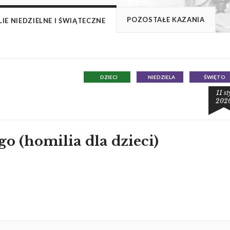
POZOSTAŁE KAZANIA
IE NIEDZIELNE I ŚWIĄTECZNE
DZIECI
NIEDZIELA
ŚWIĘTO
11 st
202
o (homilia dla dzieci)