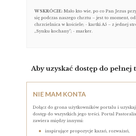
W SKRÓCIE:
Mało kto wie, po co Pan Jezus przyj
się podczas naszego chrztu – jest to moment, o
chrzcielnica w kościele; - kartki A5 – z jednej s
„Synku kochany”; - marker.
Aby uzyskać dostęp do pełnej tr
NIE MAM KONTA
Dołącz do grona użytkowników portalu i uzyskaj
dostęp do wszystkich jego treści. Portal Pastorali
zawiera między innymi:
inspirujące propozycje kazań, rozważań,