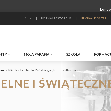
A
|
POZNAJ PASTORALIS
|
UZYSKAJ DOSTĘP
A
A
NTY
MOJA PARAFIA
SZKOŁA
FORMAC
czne
/
Niedziela Chrztu Pańskiego (homilia dla dzieci)
IELNE I ŚWIĄTECZNE