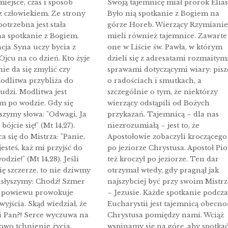
iejsce, czas i sposób
Swoją tajemnicę miał prorok Elias
z człowiekiem. Ze strony
Było nią spotkanie z Bogiem na
otrzebna jest stała
górze Horeb. Wierzący Rzymianie
a spotkanie z Bogiem.
mieli również tajemnice. Zawarte
ja Syna uczy bycia z
one w Liście św. Pawła, w którym
Ojcu na co dzień. Kto żyje
dzieli się z adresatami rozmaitym
ie da się zmylić czy
sprawami dotyczącymi wiary: pisz
odlitwa przybliża do
o radościach i smutkach, a
ludzi. Modlitwa jest
szczególnie o tym, że niektórzy
m po wodzie. Gdy się
wierzący odstąpili od Bożych
yszymy słowa: "Odwagi, Ja
przykazań. Tajemnicą – dla nas
bójcie się!" (Mt 14,27).
niezrozumiałą – jest to, że
a się do Mistrza: "Panie,
Apostołowie zobaczyli kroczącego
 jesteś, każ mi przyjść do
po jeziorze Chrystusa. Apostoł Pio
odzie!" (Mt 14,28). Jeśli
też kroczył po jeziorze. Ten dar
ę szczerze, to nie dziwmy
otrzymał wtedy, gdy pragnął jak
 usłyszymy: Chodź! Szmer
najszybciej być przy swoim Mistr
 powiewu prowokuje
– Jezusie. Każde spotkanie podcza
wyjścia. Skąd wiedział, że
Eucharystii jest tajemnicą obecno
i Pan?! Serce wyczuwa na
Chrystusa pomiędzy nami. Wciąż
owo tchnienie życia,
wspinamy się na górę, aby spotka