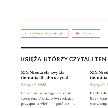
POWRÓT DO HOMILII
DRUKUJ
KSIĘŻA, KTÓRZY CZYTALI TEN
XIX Niedziela zwykła
XIX Nied
(homilia dla dorosłych)
(homilia
9 sierpnia 2026
9 sierpnia
Codzienność przygniata swoim
Bardzo dob
ciężarem. Troska o byt rodziny
Boga. Cza
przysparza wielu kłopotów; rodzi
wstrząsnąć