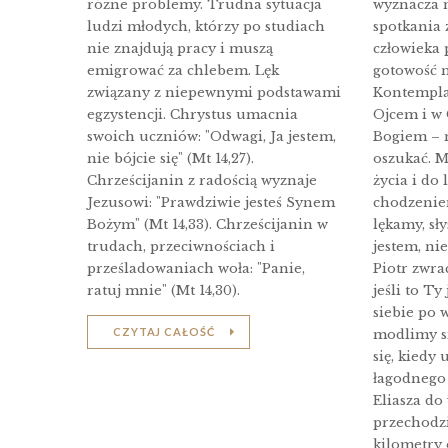
różne problemy. Trudna sytuacja
wyznacza m
ludzi młodych, którzy po studiach
spotkania 
nie znajdują pracy i muszą
człowieka p
emigrować za chlebem. Lęk
gotowość n
związany z niepewnymi podstawami
Kontemplac
egzystencji. Chrystus umacnia
Ojcem i w 
swoich uczniów: "Odwagi, Ja jestem,
Bogiem – n
nie bójcie się" (Mt 14,27).
oszukać. M
Chrześcijanin z radością wyznaje
życia i do 
Jezusowi: "Prawdziwie jesteś Synem
chodzenie
Bożym" (Mt 14,33). Chrześcijanin w
lękamy, sł
trudach, przeciwnościach i
jestem, nie 
prześladowaniach woła: "Panie,
Piotr zwrac
ratuj mnie" (Mt 14,30).
jeśli to Ty
siebie po w
CZYTAJ CAŁOŚĆ
modlimy si
się, kiedy
łagodnego
Eliasza do 
przechodz
kilometry 