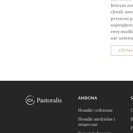
którym zo
chwili stw
przynosi p
największe
swej modli
nie ustawaj
CZYTAJ
AMBONA
Homilie codzienne
C
Homilie niedzielne i
B
świąteczne
P