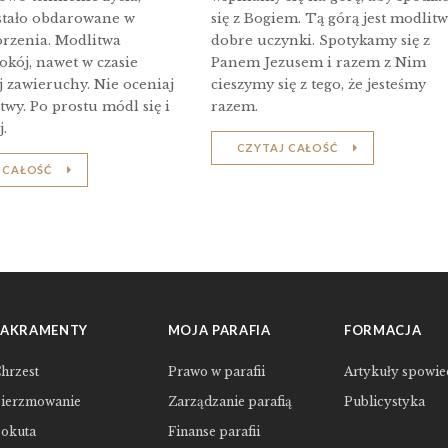
stało obdarowane w
się z Bogiem. Tą górą jest modlitw
orzenia. Modlitwa
dobre uczynki. Spotykamy się z
okój, nawet w czasie
Panem Jezusem i razem z Nim
j zawieruchy. Nie oceniaj
cieszymy się z tego, że jesteśmy
twy. Po prostu módl się i
razem.
.
CZYTAJ CAŁOŚĆ
 CAŁOŚĆ
SAKRAMENTY
MOJA PARAFIA
FORMACJA
hrzest
Prawo w parafii
Artykuły spowie
ierzmowanie
Zarządzanie parafią
Publicystyka
okuta
Finanse parafii