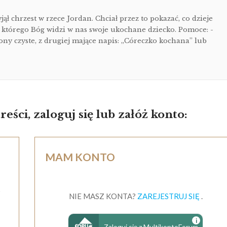
ął chrzest w rzece Jordan. Chciał przez to pokazać, co dzieje
d którego Bóg widzi w nas swoje ukochane dziecko. Pomoce: -
trony czyste, z drugiej mające napis: „Córeczko kochana” lub
eści, zaloguj się lub załóż konto:
MAM KONTO
s