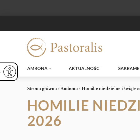
AMBONA
AKTUALNOŚCI
SAKRAME
ejsz czcionkę
Powiększ czcionkę
yślna czcionka
Strona główna
/
Ambona
/
Homilie niedzielne i świąte
HOMILIE NIEDZ
2026