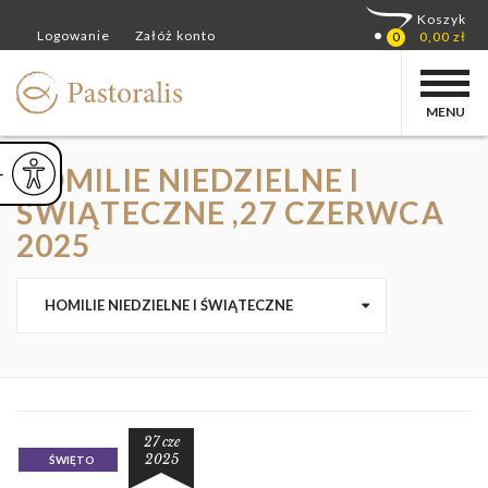
MENU
HOMILIE NIEDZIELNE I
ejsz czcionkę
Powiększ czcionkę
yślna czcionka
ŚWIĄTECZNE ,27 CZERWCA
2025
HOMILIE NIEDZIELNE I ŚWIĄTECZNE
27 cze
2025
ŚWIĘTO