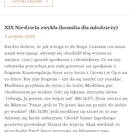
CZYTAJ CAŁOŚĆ
XIX Niedziela zwykła (homilia dla młodzieży)
9 sierpnia 2026
Bardzo dobrze, że jak trwoga to do Boga. Czasami coś musi
nami wstrząsnąć, abyśmy się obudzili! Bóg wyznacza
miejsce, czas i sposób spotkania z człowiekiem. Ze strony
człowieka potrzebna jest stała gotowość na spotkanie z
Bogiem. Kontemplacja Syna uczy bycia z Ojcem i w Ojcu na
co dzień. Kto żyje Bogiem – nie da się zmylić czy oszukać.
Modlitwa przybliża do życia i do ludzi. Modlitwa jest
chodzeniem po wodzie. Gdy się lękamy, słyszymy słowa:
"Odwagi, Ja jestem, nie bójcie się!" (Mt 14,27). Piotr zwraca się
do Mistrza: "Panie, jeśli to Ty jesteś, każ mi przyjść do siebie
po wodzie!" (Mt 14,28). Jeśli modlimy się szczerze, to nie
dziwmy się, kiedy usłyszymy: Chodź! Szmer łagodnego
powiewu prowokuje Eliasza do wyjścia. Skąd wiedział, że
przechodzi Pan?! Serce wyczuwa na kilometry owo