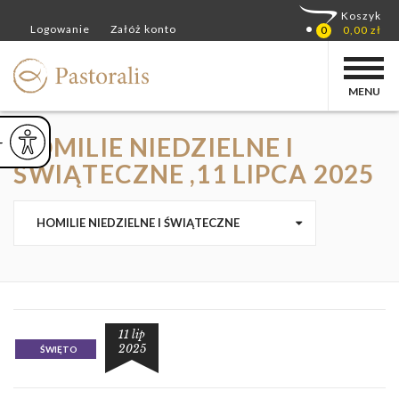
MENU
HOMILIE NIEDZIELNE I
ejsz czcionkę
Powiększ czcionkę
yślna czcionka
ŚWIĄTECZNE ,11 LIPCA 2025
HOMILIE NIEDZIELNE I ŚWIĄTECZNE
11 lip
2025
ŚWIĘTO