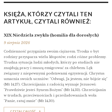
KSIĘŻA, KTÓRZY CZYTALI TEN
ARTYKUŁ, CZYTALI RÓWNIEŻ:
XIX Niedziela zwykła (homilia dla dorosłych)
9 sierpnia 2026
Codzienność przygniata swoim ciężarem. Troska o byt
rodziny przysparza wielu kłopotów; rodzi różne problemy.
Trudna sytuacja ludzi młodych, którzy po studiach nie
znajdują pracy i muszą emigrować za chlebem. Lęk
związany z niepewnymi podstawami egzystencji. Chrystus
umacnia swoich uczniów: "Odwagi, Ja jestem, nie bójcie się"
(Mt 14,27). Chrześcijanin z radością wyznaje Jezusowi:
"Prawdziwie jesteś Synem Bożym" (Mt 14,33). Chrześcijanin
w trudach, przeciwnościach i prześladowaniach woła:
"Panie, ratuj mnie" (Mt 14,30).
CZYTAJ CAŁOŚĆ