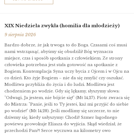
XIX Niedziela zwykła (homilia dla młodzieży)
9 sierpnia 2026
Bardzo dobrze, że jak trwoga to do Boga. Czasami coś musi
nami wstrząsnąć, abyśmy się obudzili! Bóg wyznacza
miejsce, czas i sposób spotkania z człowiekiem. Ze strony
człowieka potrzebna jest stała gotowość na spotkanie z
Bogiem. Kontemplacja Syna uczy bycia z Ojcem i w Ojcu na
co dzień. Kto żyje Bogiem – nie da się zmylić czy oszukać.
Modlitwa przybliża do życia i do ludzi. Modlitwa jest
chodzeniem po wodzie. Gdy się lękamy, słyszymy słowa:
"Odwagi, Ja jestem, nie bójcie się!" (Mt 14,27). Piotr zwraca się
do Mistrza: "Panie, jeśli to Ty jesteś, każ mi przyjść do siebie
po wodzie!" (Mt 14,28). Jeśli modlimy się szczerze, to nie
dziwmy się, kiedy usłyszymy: Chodź! Szmer łagodnego
powiewu prowokuje Eliasza do wyjścia. Skąd wiedział, że
przechodzi Pan?! Serce wyczuwa na kilometry owo