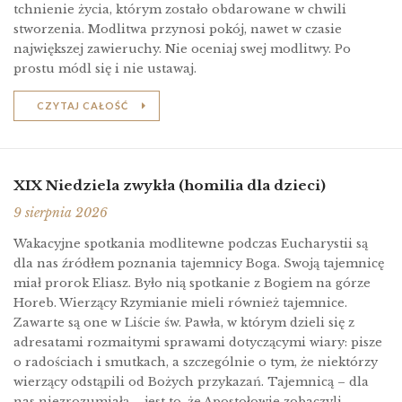
tchnienie życia, którym zostało obdarowane w chwili
stworzenia. Modlitwa przynosi pokój, nawet w czasie
największej zawieruchy. Nie oceniaj swej modlitwy. Po
prostu módl się i nie ustawaj.
CZYTAJ CAŁOŚĆ
XIX Niedziela zwykła (homilia dla dzieci)
9 sierpnia 2026
Wakacyjne spotkania modlitewne podczas Eucharystii są
dla nas źródłem poznania tajemnicy Boga. Swoją tajemnicę
miał prorok Eliasz. Było nią spotkanie z Bogiem na górze
Horeb. Wierzący Rzymianie mieli również tajemnice.
Zawarte są one w Liście św. Pawła, w którym dzieli się z
adresatami rozmaitymi sprawami dotyczącymi wiary: pisze
o radościach i smutkach, a szczególnie o tym, że niektórzy
wierzący odstąpili od Bożych przykazań. Tajemnicą – dla
nas niezrozumiałą – jest to, że Apostołowie zobaczyli