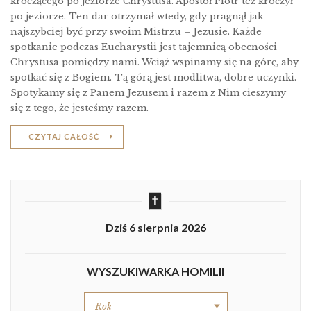
kroczącego po jeziorze Chrystusa. Apostoł Piotr też kroczył
po jeziorze. Ten dar otrzymał wtedy, gdy pragnął jak
najszybciej być przy swoim Mistrzu – Jezusie. Każde
spotkanie podczas Eucharystii jest tajemnicą obecności
Chrystusa pomiędzy nami. Wciąż wspinamy się na górę, aby
spotkać się z Bogiem. Tą górą jest modlitwa, dobre uczynki.
Spotykamy się z Panem Jezusem i razem z Nim cieszymy
się z tego, że jesteśmy razem.
CZYTAJ CAŁOŚĆ
Dziś 6 sierpnia 2026
WYSZUKIWARKA HOMILII