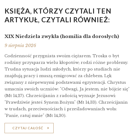
KSIĘŻA, KTÓRZY CZYTALI TEN
ARTYKUŁ, CZYTALI RÓWNIEŻ:
XIX Niedziela zwykła (homilia dla dorosłych)
9 sierpnia 2026
Codzienność przygniata swoim ciężarem. Troska o byt
rodziny przysparza wielu kłopotów; rodzi różne problemy.
Trudna sytuacja ludzi młodych, którzy po studiach nie
znajdują pracy i muszą emigrować za chlebem. Lęk
związany z niepewnymi podstawami egzystencji. Chrystus
umacnia swoich uczniów: "Odwagi, Ja jestem, nie bójcie się"
(Mt 14,27). Chrześcijanin z radością wyznaje Jezusowi:
"Prawdziwie jesteś Synem Bożym" (Mt 14,33). Chrześcijanin
w trudach, przeciwnościach i prześladowaniach woła:
"Panie, ratuj mnie" (Mt 14,30).
CZYTAJ CAŁOŚĆ