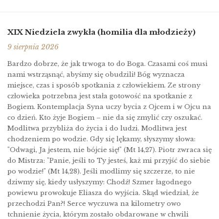
XIX Niedziela zwykła (homilia dla młodzieży)
9 sierpnia 2026
Bardzo dobrze, że jak trwoga to do Boga. Czasami coś musi
nami wstrząsnąć, abyśmy się obudzili! Bóg wyznacza
miejsce, czas i sposób spotkania z człowiekiem. Ze strony
człowieka potrzebna jest stała gotowość na spotkanie z
Bogiem. Kontemplacja Syna uczy bycia z Ojcem i w Ojcu na
co dzień. Kto żyje Bogiem – nie da się zmylić czy oszukać.
Modlitwa przybliża do życia i do ludzi. Modlitwa jest
chodzeniem po wodzie. Gdy się lękamy, słyszymy słowa:
"Odwagi, Ja jestem, nie bójcie się!" (Mt 14,27). Piotr zwraca się
do Mistrza: "Panie, jeśli to Ty jesteś, każ mi przyjść do siebie
po wodzie!" (Mt 14,28). Jeśli modlimy się szczerze, to nie
dziwmy się, kiedy usłyszymy: Chodź! Szmer łagodnego
powiewu prowokuje Eliasza do wyjścia. Skąd wiedział, że
przechodzi Pan?! Serce wyczuwa na kilometry owo
tchnienie życia, którym zostało obdarowane w chwili