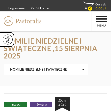
MENU
HOMILIE NIEDZIELNE I
ejsz czcionkę
Powiększ czcionkę
yślna czcionka
ŚWIĄTECZNE ,15 SIERPNIA
2025
HOMILIE NIEDZIELNE I ŚWIĄTECZNE
15 sie
2025
DZIECI
ŚWIĘTO