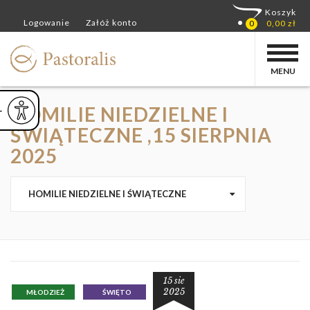
MENU
HOMILIE NIEDZIELNE I
ejsz czcionkę
Powiększ czcionkę
yślna czcionka
ŚWIĄTECZNE ,15 SIERPNIA
2025
HOMILIE NIEDZIELNE I ŚWIĄTECZNE
15 sie
2025
MŁODZIEŻ
ŚWIĘTO