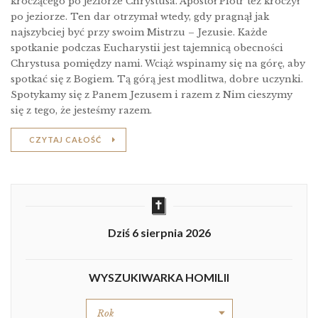
kroczącego po jeziorze Chrystusa. Apostoł Piotr też kroczył
po jeziorze. Ten dar otrzymał wtedy, gdy pragnął jak
najszybciej być przy swoim Mistrzu – Jezusie. Każde
spotkanie podczas Eucharystii jest tajemnicą obecności
Chrystusa pomiędzy nami. Wciąż wspinamy się na górę, aby
spotkać się z Bogiem. Tą górą jest modlitwa, dobre uczynki.
Spotykamy się z Panem Jezusem i razem z Nim cieszymy
się z tego, że jesteśmy razem.
CZYTAJ CAŁOŚĆ
Dziś 6 sierpnia 2026
WYSZUKIWARKA HOMILII