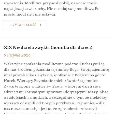
stworzenia. Modlitwa przynosi pokój, nawet w czasie
największej zawieruchy. Nie oceniaj swej modlitwy. Po
prostu módl się i nie ustawaj.
CZYTAJ CAŁOŚĆ
XIX Niedziela zwykła (homilia dla dzieci)
9 sierpnia 2026
Wakacyjne spotkania modlitewne podczas Eucharystii są
dla nas źródłem poznania tajemnicy Boga. Swoją tajemnicę
miał prorok Eliasz. Było nią spotkanie z Bogiem na górze
Horeb. Wierzący Rzymianie mieli również tajemnice.
Zawarte są one w Liście św. Pawła, w którym dzieli się z
adresatami rozmaitymi sprawami dotyczącymi wiary: pisze
o radościach i smutkach, a szczególnie o tym, że niektórzy
wierzący odstąpili od Bożych przykazań. Tajemnicą – dla
nas niezrozumiałą – jest to, że Apostołowie zobaczyli