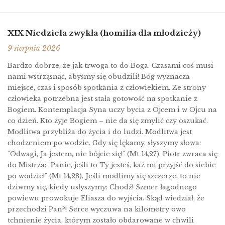
XIX Niedziela zwykła (homilia dla młodzieży)
9 sierpnia 2026
Bardzo dobrze, że jak trwoga to do Boga. Czasami coś musi
nami wstrząsnąć, abyśmy się obudzili! Bóg wyznacza
miejsce, czas i sposób spotkania z człowiekiem. Ze strony
człowieka potrzebna jest stała gotowość na spotkanie z
Bogiem. Kontemplacja Syna uczy bycia z Ojcem i w Ojcu na
co dzień. Kto żyje Bogiem – nie da się zmylić czy oszukać.
Modlitwa przybliża do życia i do ludzi. Modlitwa jest
chodzeniem po wodzie. Gdy się lękamy, słyszymy słowa:
"Odwagi, Ja jestem, nie bójcie się!" (Mt 14,27). Piotr zwraca się
do Mistrza: "Panie, jeśli to Ty jesteś, każ mi przyjść do siebie
po wodzie!" (Mt 14,28). Jeśli modlimy się szczerze, to nie
dziwmy się, kiedy usłyszymy: Chodź! Szmer łagodnego
powiewu prowokuje Eliasza do wyjścia. Skąd wiedział, że
przechodzi Pan?! Serce wyczuwa na kilometry owo
tchnienie życia, którym zostało obdarowane w chwili