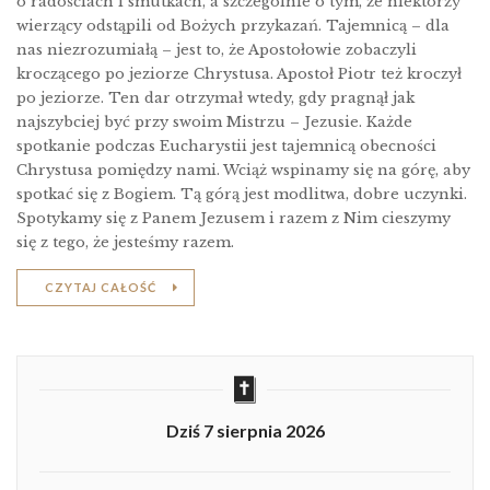
o radościach i smutkach, a szczególnie o tym, że niektórzy
wierzący odstąpili od Bożych przykazań. Tajemnicą – dla
nas niezrozumiałą – jest to, że Apostołowie zobaczyli
kroczącego po jeziorze Chrystusa. Apostoł Piotr też kroczył
po jeziorze. Ten dar otrzymał wtedy, gdy pragnął jak
najszybciej być przy swoim Mistrzu – Jezusie. Każde
spotkanie podczas Eucharystii jest tajemnicą obecności
Chrystusa pomiędzy nami. Wciąż wspinamy się na górę, aby
spotkać się z Bogiem. Tą górą jest modlitwa, dobre uczynki.
Spotykamy się z Panem Jezusem i razem z Nim cieszymy
się z tego, że jesteśmy razem.
CZYTAJ CAŁOŚĆ
Dziś 7 sierpnia 2026