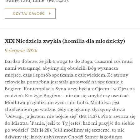
"Panie, ratuj mnie" (Mt 14,30).
CZYTAJ CAŁOŚĆ
XIX Niedziela zwykła (homilia dla młodzieży)
9 sierpnia 2026
Bardzo dobrze, że jak trwoga to do Boga. Czasami coś musi
nami wstrząsnąć, abyśmy się obudzili! Bóg wyznacza
miejsce, czas i sposób spotkania z człowiekiem. Ze strony
człowieka potrzebna jest stała gotowość na spotkanie z
Bogiem. Kontemplacja Syna uczy bycia z Ojcem i w Ojcu na
co dzień. Kto żyje Bogiem – nie da się zmylić czy oszukać.
Modlitwa przybliża do życia i do ludzi. Modlitwa jest
chodzeniem po wodzie. Gdy się lękamy, słyszymy słowa:
"Odwagi, Ja jestem, nie bójcie się!" (Mt 14,27). Piotr zwraca się
do Mistrza: "Panie, jeśli to Ty jesteś, każ mi przyjść do siebie
po wodzie!" (Mt 14,28). Jeśli modlimy się szczerze, to nie
dziwmy się, kiedy usłyszymy: Chodź! Szmer łagodnego