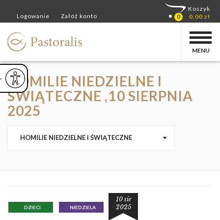
MENU
HOMILIE NIEDZIELNE I
ejsz czcionkę
Powiększ czcionkę
yślna czcionka
ŚWIĄTECZNE ,10 SIERPNIA
2025
HOMILIE NIEDZIELNE I ŚWIĄTECZNE
10 sie
2025
DZIECI
NIEDZIELA