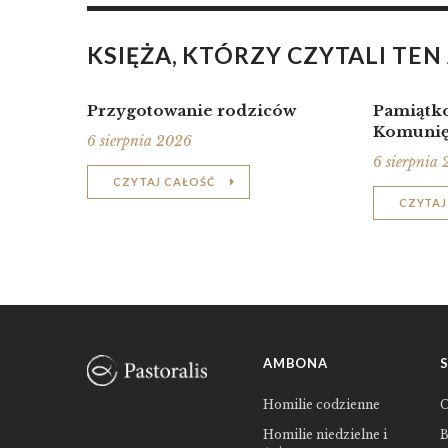
KSIĘŻA, KTÓRZY CZYTALI TEN
Przygotowanie rodziców
Pamiątko
Komunię
6 sierpnia 2026
6 sierpnia
CZYTAJ CAŁOŚĆ
CZYTAJ
AMBONA
Homilie codzienne
C
Homilie niedzielne i
B