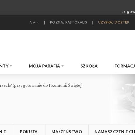
A
|
POZNAJ PASTORALIS
|
UZYSKAJ DOSTĘP
A
A
NTY
MOJA PARAFIA
SZKOŁA
FORMAC
rzech? (przygotowanie do I Komunii Świętej)
NIE
POKUTA
MAŁŻEŃSTWO
NAMASZCZENIE C