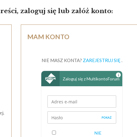
eści, zaloguj się lub załóż konto:
MAM KONTO
s
j,