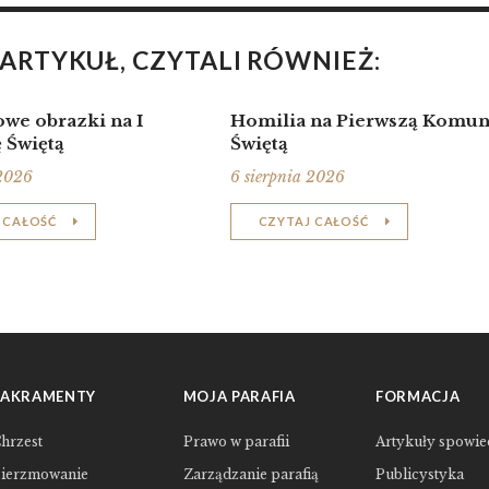
 ARTYKUŁ, CZYTALI RÓWNIEŻ:
we obrazki na I
Homilia na Pierwszą Komun
 Świętą
Świętą
 2026
6 sierpnia 2026
 CAŁOŚĆ
CZYTAJ CAŁOŚĆ
SAKRAMENTY
MOJA PARAFIA
FORMACJA
hrzest
Prawo w parafii
Artykuły spowie
ierzmowanie
Zarządzanie parafią
Publicystyka