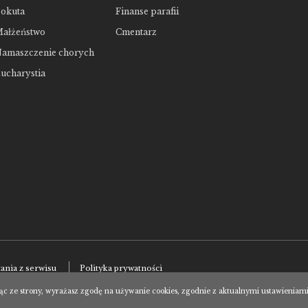
okuta
Finanse parafii
ałżeństwo
Cmentarz
amaszczenie chorych
ucharystia
ania z serwisu
Polityka prywatności
ąc ze strony, wyrażasz zgodę na używanie cookies, zgodnie z aktualnymi ustawieniami