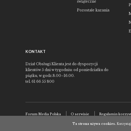
świąteczne
P
Pozostałe kazania
M
N
E
KONTAKT
Dział Obsługi Klienta jest do dyspozycji
klientów 5 dni w tygodniu: od poniedziałku do
piątku, w godz.8.00–16.00.
tel. 61 66 55 800
Forum Media Polska
O serwisie
Regulamin korzyst
Ta strona używa cookies.
Korzystaj