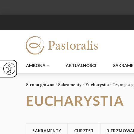
AMBONA
AKTUALNOŚCI
SAKRAME
ejsz czcionkę
Powiększ czcionkę
yślna czcionka
Strona główna
/
Sakramenty
/
Eucharystia
/
Czym jest g
EUCHARYSTIA
SAKRAMENTY
CHRZEST
BIERZMOWA