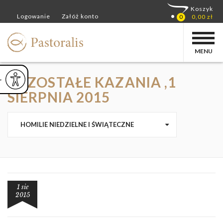
MENU
POZOSTAŁE KAZANIA ,1
ejsz czcionkę
Powiększ czcionkę
yślna czcionka
SIERPNIA 2015
HOMILIE NIEDZIELNE I ŚWIĄTECZNE
1 sie
2015