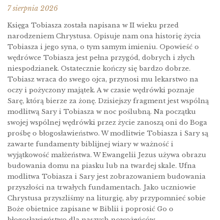
7 sierpnia 2026
Księga Tobiasza została napisana w II wieku przed
narodzeniem Chrystusa. Opisuje nam ona historię życia
Tobiasza i jego syna, o tym samym imieniu. Opowieść o
wędrówce Tobiasza jest pełna przygód, dobrych i złych
niespodzianek. Ostatecznie kończy się bardzo dobrze.
Tobiasz wraca do swego ojca, przynosi mu lekarstwo na
oczy i pożyczony majątek. A w czasie wędrówki poznaje
Sarę, którą bierze za żonę. Dzisiejszy fragment jest wspólną
modlitwą Sary i Tobiasza w noc poślubną. Na początku
swojej wspólnej wędrówki przez życie zanoszą oni do Boga
prośbę o błogosławieństwo. W modlitwie Tobiasza i Sary są
zawarte fundamenty biblijnej wiary w ważność i
wyjątkowość małżeństwa. W Ewangelii Jezus używa obrazu
budowania domu na piasku lub na twardej skale. Ufna
modlitwa Tobiasza i Sary jest zobrazowaniem budowania
przyszłości na trwałych fundamentach. Jako uczniowie
Chrystusa przyszliśmy na liturgię, aby przypomnieć sobie
Boże obietnice zapisane w Biblii i poprosić Go o
błogosławieństwo dla naszych nowożeńców.